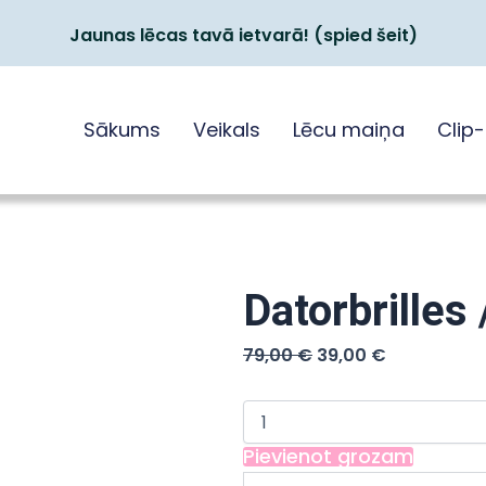
Jaunas lēcas tavā ietvarā! (spied šeit)
Sākums
Veikals
Lēcu maiņa
Clip
Datorbrilles 
Original
Current
79,00
€
39,00
€
price
price
was:
is:
Datorbrilles
/
79,00 €.
39,00 €.
Melns
Pievienot grozam
ar