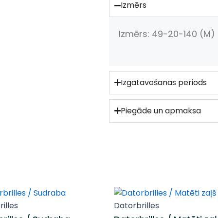
Izmērs
zeltu
daudzums
Izmērs: 49-20-140 (M)
Izgatavošanas periods
Piegāde un apmaksa
Original
Current
Original
Current
illes
Datorbrilles
price
price
price
price