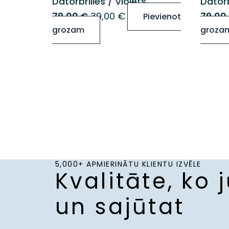
Datorbrilles / Violets
Datorb
was:
is:
79,00
€
39,00
€
79,00
Pievienot
79,00 €.
39,00 €.
grozam
groza
5,000+ APMIERINĀTU KLIENTU IZVĒLE
Kvalitāte, ko 
un sajūtat