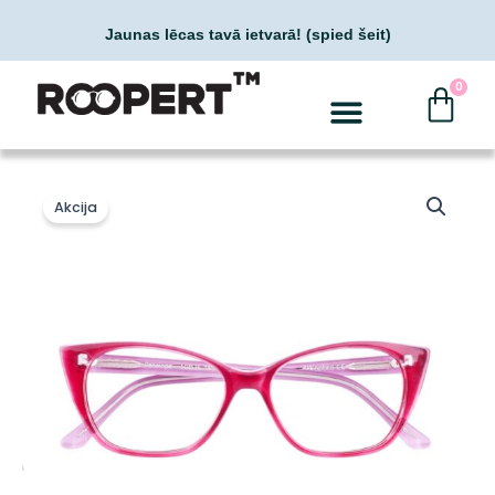
Skip
Jaunas lēcas tavā ietvarā! (spied šeit)
to
content
Car
0
Akcija