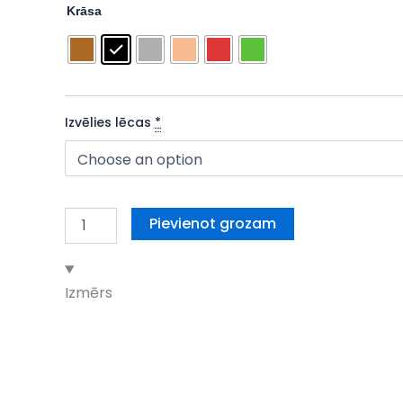
Polly
price
price
Krāsa
daudzums
was:
is:
60,00 €.
29,00 €.
Izvēlies lēcas
*
Pievienot grozam
Izmērs