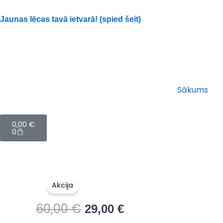
Skip
to
Jaunas lēcas tavā ietvarā! (spied šeit)
content
Sākums
Cart
0,00
€
0
Akcija
60,00
€
Original
Current
29,00
€